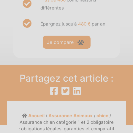
différentes
Épargnez jusqu'à
480 €
par an.
Je compare
Partagez cet article :
Accueil
/
Assurance Animaux
/
chien
/
Assurance chien catégorie 1 et 2 obligatoire
: obligations légales, garanties et comparatif