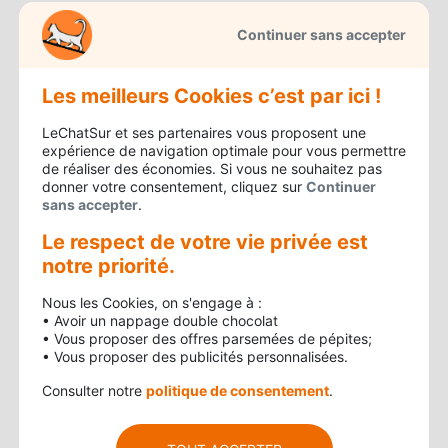
prévention
couverts
€/an
150 €/an
1 000 à 1
1 500 à 2 500
2 500 € et
Continuer sans accepter
Plafond annuel
500 €
€
plus
100 à 150 €
Franchise
50 à 100 €
0 à 50 €
Les meilleurs Cookies c’est par ici !
par sinistre
Cotisation
LeChatSur et ses partenaires vous proposent une
mensuelle
15 à 25 €
25 à 45 €
45 à 70 €
expérience de navigation optimale pour vous permettre
indicative
de réaliser des économies. Si vous ne souhaitez pas
donner votre consentement, cliquez sur
Continuer
Notre conseil :
pour un chien de catégorie 1 ou
sans accepter
.
2, optez au minimum pour une
formule confort
Le respect de votre vie privée est
avec un plafond d'au moins 2 000 € par an. La
notre priorité.
fréquence des pathologies articulaires et les
Nous les Cookies, on s'engage à :
risques chirurgicaux justifient un niveau de
• Avoir un nappage double chocolat
• Vous proposer des offres parsemées de pépites;
remboursement élevé.
• Vous proposer des publicités personnalisées.
Pensez aussi à vérifier le
délai de carence
Consulter notre
politique de consentement
.
(période après la souscription pendant laquelle
les garanties ne s'appliquent pas encore),