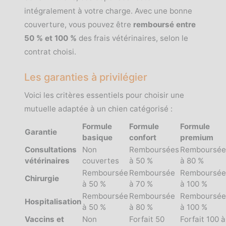
intégralement à votre charge. Avec une bonne
couverture, vous pouvez être
remboursé entre
50 % et 100 %
des frais vétérinaires, selon le
contrat choisi.
Les garanties à privilégier
Voici les critères essentiels pour choisir une
mutuelle adaptée à un chien catégorisé :
Formule
Formule
Formule
Garantie
basique
confort
premium
Consultations
Non
Remboursées
Remboursée
vétérinaires
couvertes
à 50 %
à 80 %
Remboursée
Remboursée
Remboursée
Chirurgie
à 50 %
à 70 %
à 100 %
Remboursée
Remboursée
Remboursée
Hospitalisation
à 50 %
à 80 %
à 100 %
Vaccins et
Non
Forfait 50
Forfait 100 à