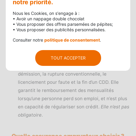
notre priorité.
L’incapacité temporaire totale de travail (ITT) :
Nous les Cookies, on s'engage à :
signifie que la personne est dans l’incapacité de
• Avoir un nappage double chocolat
reprendre une activité rémunérée, a la suite
• Vous proposer des offres parsemées de pépites;
• Vous proposer des publicités personnalisées.
d’un accident ou d’une maladie de longue durée.
Consulter notre
politique de consentement
.
Cette garantie
n’est pas obligatoire
.
La perte d’emploi :
couvre le licenciement
TOUT ACCEPTER
économique, mais elle ne prend pas en compte, la
démission, la rupture conventionnelle, le
licenciement pour faute et la fin d’un CDD. Elle
garantit le remboursement des mensualités
lorsqu’une personne perd son emploi, et n’est plus
en capacité de régulariser son crédit.
Elle n’est pas
obligatoire
.