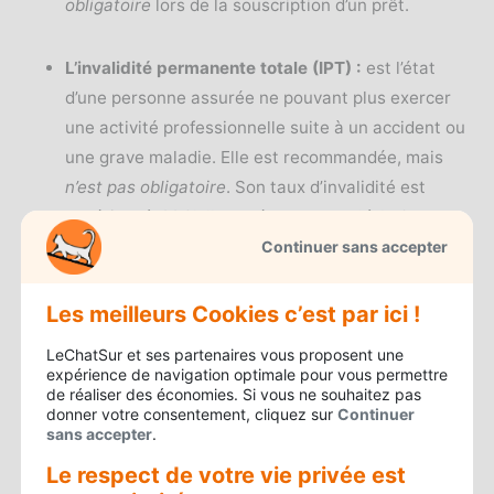
obligatoire
lors de la souscription d’un prêt.
L’invalidité permanente totale (IPT) :
est l’état
d’une personne assurée ne pouvant plus exercer
une activité professionnelle suite à un accident ou
une grave maladie. Elle est recommandée, mais
n’est pas obligatoire
. Son taux d’invalidité est
supérieur à 66 %, l’assuré correspond à la 2e
catégorie répertoriée par la Sécurité Sociale.
Continuer sans accepter
L’invalidité permanente partielle (IPT) :
l’assuré ne
Les meilleurs Cookies c’est par ici !
peut pas exercer à temps plein une activité
LeChatSur et ses partenaires vous proposent une
professionnelle lui permettant de subvenir à ses
expérience de navigation optimale pour vous permettre
de réaliser des économies. Si vous ne souhaitez pas
besoins. Son taux est compris entre 33 et 66 %,
donner votre consentement, cliquez sur
Continuer
l’assuré correspond à la 1re catégorie répertoriée
sans accepter
.
Sécurité Sociale.
Elle n’est pas obligatoire
.
Le respect de votre vie privée est