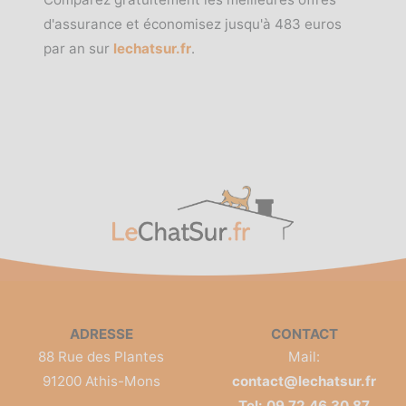
d'assurance et économisez jusqu'à 483 euros
par an sur
lechatsur.fr
.
ADRESSE
CONTACT
88 Rue des Plantes
Mail:
91200 Athis-Mons
contact@lechatsur.fr
Tel: 09 72 46 30 87