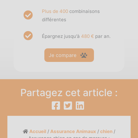
Plus de 400
combinaisons
différentes
Épargnez jusqu'à
480 €
par an.
Je compare
Partagez cet article :
Accueil
/
Assurance Animaux
/
chien
/