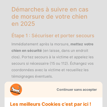
Démarches à suivre en cas
de morsure de votre chien
en 2025
Étape 1 : Sécuriser et porter secours
Immédiatement après la morsure,
mettez votre
chien en sécurité
(en laisse, dans un endroit
clos). Portez secours à la victime et appelez les
secours si nécessaire (15 ou 112). Échangez vos
coordonnées avec la victime et recueillez les
témoignages éventuels.
Étape 2 : Déclarer la morsure en
Continuer sans accepter
mairie
Vous devez
déclarer la morsure à la mairie de
Les meilleurs Cookies c’est par ici !