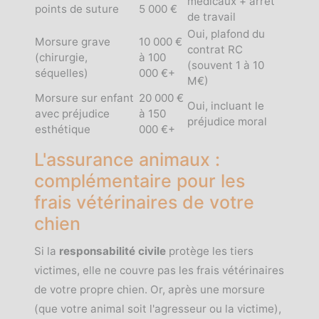
médicaux + arrêt
points de suture
5 000 €
de travail
Oui, plafond du
Morsure grave
10 000 €
contrat RC
(chirurgie,
à 100
(souvent 1 à 10
séquelles)
000 €+
M€)
Morsure sur enfant
20 000 €
Oui, incluant le
avec préjudice
à 150
préjudice moral
esthétique
000 €+
L'assurance animaux :
complémentaire pour les
frais vétérinaires de votre
chien
Si la
responsabilité civile
protège les tiers
victimes, elle ne couvre pas les frais vétérinaires
de votre propre chien. Or, après une morsure
(que votre animal soit l'agresseur ou la victime),