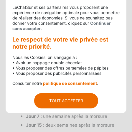
votre commune de résidence
dans les plus
LeChatSur et ses partenaires vous proposent une
brefs délais (idéalement sous 24 à 48 heures).
expérience de navigation optimale pour vous permettre
de réaliser des économies. Si vous ne souhaitez pas
La mairie vous remettra un formulaire de
donner votre consentement, cliquez sur
Continuer
déclaration. Cette démarche est
obligatoire
sans accepter
.
quelle que soit la race
du chien, comme le
Le respect de votre vie privée est
précise l'
article L211-14-2 du Code rural
.
notre priorité.
Étape 3 : Placer le chien sous
Nous les Cookies, on s'engage à :
• Avoir un nappage double chocolat
surveillance vétérinaire
• Vous proposer des offres parsemées de pépites;
• Vous proposer des publicités personnalisées.
Votre chien doit être présenté chez un
vétérinaire pour
trois visites obligatoires
:
Consulter notre
politique de consentement
.
Jour 0
: le jour de la morsure (ou dans les
TOUT ACCEPTER
24 heures)
Jour 7
: une semaine après la morsure
Jour 15
: deux semaines après la morsure