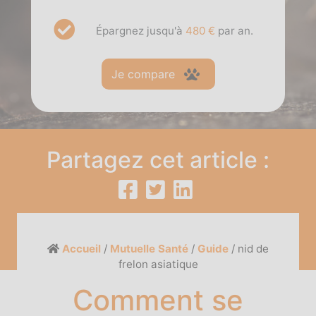
Épargnez jusqu'à
480 €
par an.
Je compare
Partagez cet article :
Accueil
/
Mutuelle Santé
/
Guide
/
nid de
frelon asiatique
Comment se