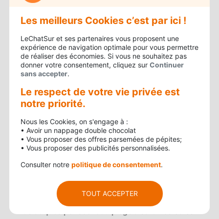
différents
pièges à frelon asiatique
.
Les meilleurs Cookies c’est par ici !
Il existe deux types de pièges, le
piege a frelon
asiatique
bricolé et ceux du commerce. Les
LeChatSur et ses partenaires vous proposent une
expérience de navigation optimale pour vous permettre
bricolés contribuent à la diminution de ce
de réaliser des économies. Si vous ne souhaitez pas
parasite mais restent faiblement efficace. Les
donner votre consentement, cliquez sur
Continuer
sans accepter
.
recettes idéales d’appâts sont généralement un
mélange de fruits sucrés, de panaché.
Le respect de votre vie privée est
notre priorité.
Voici un exemple de
piege à frelons asiatiques
avec sardines
: Le piège de Raoul. Très efficace,
Nous les Cookies, on s'engage à :
• Avoir un nappage double chocolat
ce piège permet de capturer jusqu’à 300
• Vous proposer des offres parsemées de pépites;
insectes par jour et est constitué de miel et de
• Vous proposer des publicités personnalisées.
sardines. Ce piège est une boite composée d’un
Consulter notre
politique de consentement
.
grillage en laiton avec des entrés en forme de
cône qui laissent rentrer mais pas ressortir les
TOUT ACCEPTER
frelons. Au bout de quelques heures,
les frelons
asiatiques périssent du piege à sardines
et les