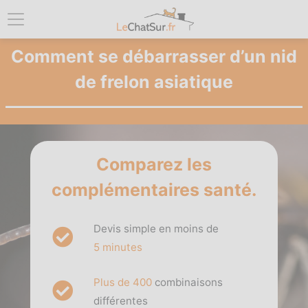
Comment se débarrasser d’un nid
de frelon asiatique
Comparez les
complémentaires santé.
Devis simple en moins de
5 minutes
Plus de 400
combinaisons
différentes