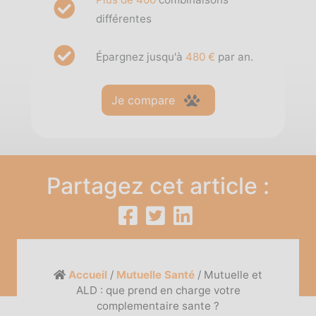
différentes
Épargnez jusqu'à
480 €
par an.
Je compare
Partagez cet article :
Accueil
/
Mutuelle Santé
/
Mutuelle et
ALD : que prend en charge votre
complementaire sante ?