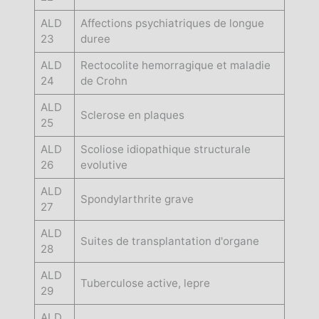
ALD
Affections psychiatriques de longue
23
duree
ALD
Rectocolite hemorragique et maladie
24
de Crohn
ALD
Sclerose en plaques
25
ALD
Scoliose idiopathique structurale
26
evolutive
ALD
Spondylarthrite grave
27
ALD
Suites de transplantation d'organe
28
ALD
Tuberculose active, lepre
29
ALD