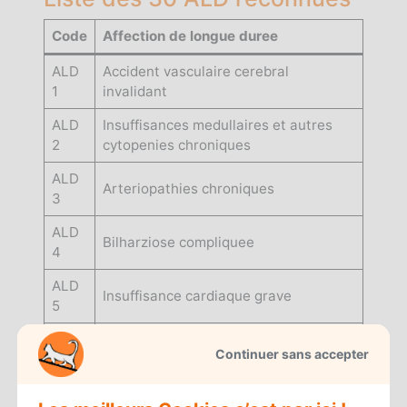
Code
Affection de longue duree
ALD
Accident vasculaire cerebral
1
invalidant
ALD
Insuffisances medullaires et autres
2
cytopenies chroniques
ALD
Arteriopathies chroniques
3
ALD
Bilharziose compliquee
4
ALD
Insuffisance cardiaque grave
5
ALD
Maladies chroniques actives du foie et
Continuer sans accepter
6
cirrhoses
ALD
Deficit immunitaire primitif grave