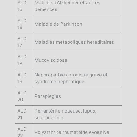
ALD
Maladie d'Alzheimer et autres
15
demences
ALD
Maladie de Parkinson
16
ALD
Maladies metaboliques hereditaires
17
ALD
Mucoviscidose
18
ALD
Nephropathie chronique grave et
19
syndrome nephrotique
ALD
Paraplegies
20
ALD
Periartérite noueuse, lupus,
21
sclerodermie
ALD
Polyarthrite rhumatoide evolutive
22