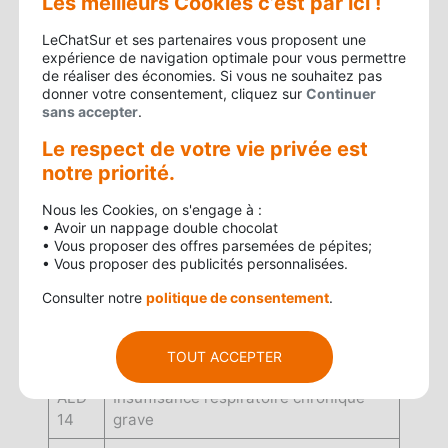
Les meilleurs Cookies c’est par ici !
7
LeChatSur et ses partenaires vous proposent une
ALD
Diabete de type 1 et type 2
expérience de navigation optimale pour vous permettre
8
de réaliser des économies. Si vous ne souhaitez pas
donner votre consentement, cliquez sur
Continuer
ALD
Formes graves des affections
sans accepter
.
9
neurologiques et musculaires
Le respect de votre vie privée est
ALD
Hemoglobinopathies, hemorragies
notre priorité.
10
chroniques
Nous les Cookies, on s'engage à :
ALD
Hemophilies et affections
• Avoir un nappage double chocolat
11
constitutionnelles de l'hemostase
• Vous proposer des offres parsemées de pépites;
• Vous proposer des publicités personnalisées.
ALD
Hypertension arterielle severe
Consulter notre
politique de consentement
.
12
ALD
Maladie coronaire
TOUT ACCEPTER
13
ALD
Insuffisance respiratoire chronique
14
grave