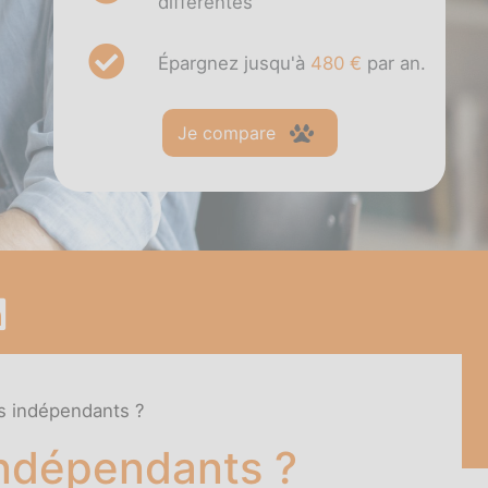
différentes
Épargnez jusqu'à
480 €
par an.
Je compare
rs indépendants ?
 indépendants ?