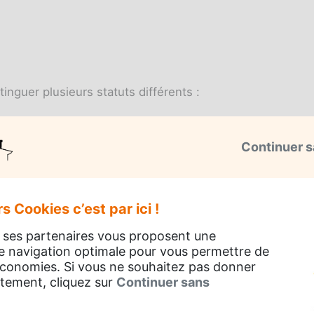
tinguer plusieurs statuts différents :
té limitée) ;
Continuer s
if.
s Cookies c’est par ici !
dants ?
 ses partenaires vous proposent une
e navigation optimale pour vous permettre de
des indépendants (RSI) est intégrée au régime général de 
 économies. Si vous ne souhaitez pas donner
 de façon automatique.
tement, cliquez sur
Continuer sans