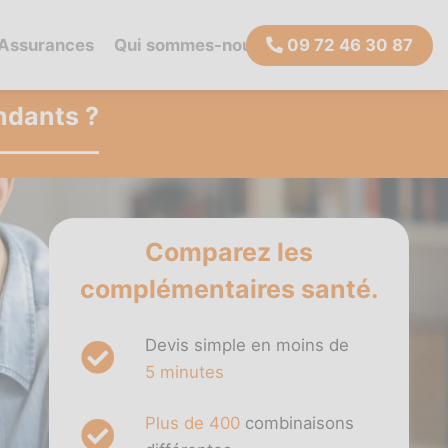
 Assurances
Qui sommes-nous ?
09 72 46 30 87
ndants ?
Comparez les
complémentaires santé.
Devis simple en moins de
5 minutes
Plus de 400
combinaisons