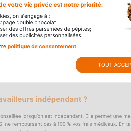
dants
qui centralise et organise la protection sociale des 
e votre vie privée est notre priorité.
s en charge par les 3 branches du régime général de la Sé
ies, on s'engage à :
appage double chocolat
ser des offres parsemées de pépites;
er des publicités personnalisées.
tre
politique de consentement
.
otisations auprès de l'Urssaf de leur région. Quant aux fra
TOUT ACCE
t des caisses primaires d'Assurance maladie (CPAM) de 
ite
ameli.fr.
ravailleurs indépendant ?
onseillée lorsqu’on est indépendant. Elle permet une me
SI ne remboursent pas à 100 % vos frais médicaux. En tan