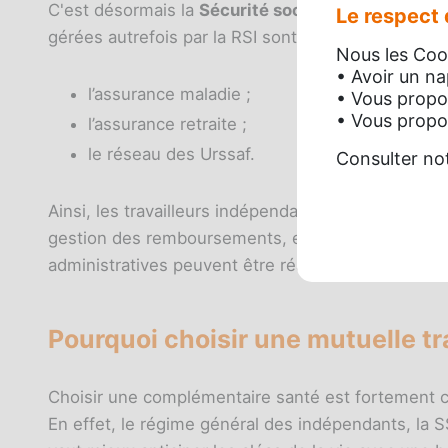
C'est désormais la
Sécurité sociale des indépen
Le respect d
gérées autrefois par la RSI sont réparties et prise
Nous les Cook
• Avoir un n
l’assurance maladie ;
• Vous propo
• Vous propos
l’assurance retraite ;
le réseau des Urssaf.
Consulter no
Ainsi, les travailleurs indépendants payent leurs c
gestion des remboursements, etc.), ils dépenden
administratives peuvent être réalisées depuis le s
Pourquoi choisir une mutuelle t
Choisir une complémentaire santé est fortement c
En effet, le régime général des indépendants, la S