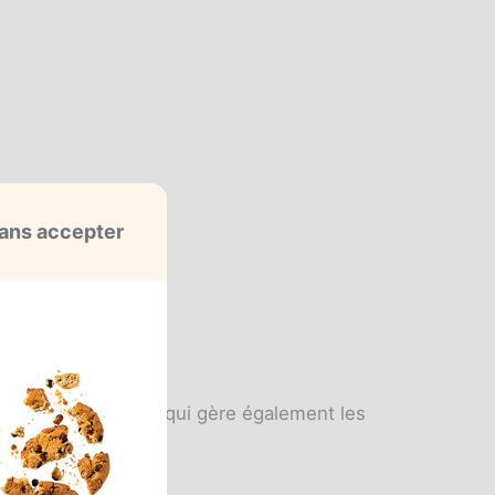
ans accepter
la Sécurité sociale, qui gère également les