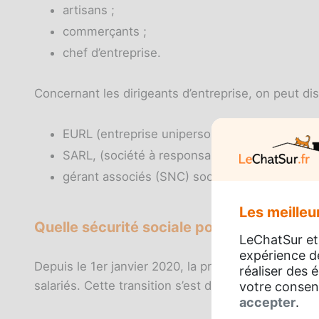
artisans ;
commerçants ;
chef d’entreprise.
Concernant les dirigeants d’entreprise, on peut dis
EURL (entreprise unipersonnelle à responsabili
SARL, (société à responsabilité limitée) ;
gérant associés (SNC) société en nom collect
Les meilleur
Quelle sécurité sociale pour les indépen
LeChatSur et
expérience d
Depuis le 1er janvier 2020, la protection sociale 
réaliser des
salariés. Cette transition s’est déroulée sur 2 ans
votre consen
accepter
.