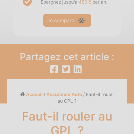
Épargnez jusqu'à
480 €
par an.
Je compare
Partagez cet article :
Accueil
/
Assurance Auto
/
Faut-il rouler
au GPL ?
Faut-il rouler au
GPL ?