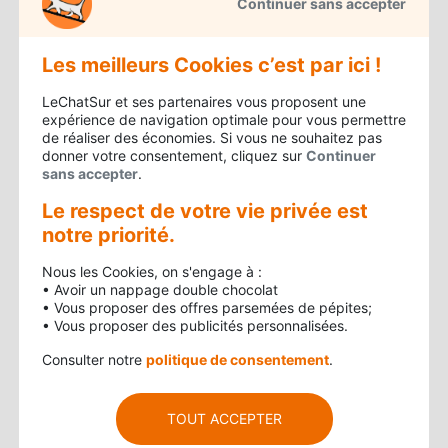
Continuer sans accepter
un véhicule doit correspondre au informations
renseignées sur sa carte grise. Toute
Les meilleurs Cookies c’est par ici !
modification doit être signalée à l’administration.
Celle pour le GPL étant légale, il n’y a aucun
LeChatSur et ses partenaires vous proposent une
expérience de navigation optimale pour vous permettre
problème pour assurer une voiture GPL. Mieux
de réaliser des économies. Si vous ne souhaitez pas
que ça, il n’est pas nécessaire de souscrire une
donner votre consentement, cliquez sur
Continuer
sans accepter
.
assurance spécifique. Il s’agit d’un contrat
Le respect de votre vie privée est
d’assurance auto classique. Comme toujours, le
notre priorité.
choix se fait entre les formules Tiers simple,
Tiers Plus et Tous-risques. L’intérêt économique
Nous les Cookies, on s'engage à :
• Avoir un nappage double chocolat
d’une voiture GPL se réalise à moyen/long
• Vous proposer des offres parsemées de pépites;
terme, tout dépend du nombre de kilomètres
• Vous proposer des publicités personnalisées.
parcourus. Pour les petits rouleurs, le GPL perd
Consulter notre
politique de consentement
.
de son intérêt. Donc si vous circulez au GPL,
l’assurance au kilomètre ne sera pas
TOUT ACCEPTER
avantageuse.