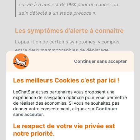
survie à 5 ans est de 99% pour un cancer du
sein détecté à un stade précoce »
.
Les symptômes d’alerte à connaitre
L’apparition de certains symptômes, y compris
entre deux mammographies de dépistage
organisé, doit vous amener à consulter
Continuer sans accepter
rapidement votre médecin :
Les meilleurs Cookies c’est par ici !
Douleur dans un sein.
LeChatSur et ses partenaires vous proposent une
Présence d’un nodule ou d’une grosseur
expérience de navigation optimale pour vous permettre
dans un sein ou au niveau d’une aisselle.
de réaliser des économies. Si vous ne souhaitez pas
donner votre consentement, cliquez sur
Continuer
Modification de la peau sur un sein :
sans accepter
.
rougeur, irrégularité cutanée.
Le respect de votre vie privée est
Rétraction au niveau du mamelon.
notre priorité.
Écoulement du mamelon.