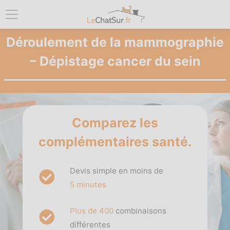
Déroulement de la mammographie
– Dépistage cancer du sein
Comparez les
complémentaires santé.
Devis simple en moins de
5 minutes
Plus de 400
combinaisons
différentes