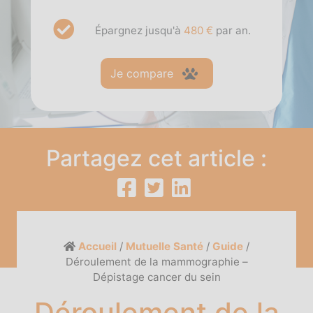
Épargnez jusqu'à
480 €
par an.
Je compare
Partagez cet article :
Accueil
/
Mutuelle Santé
/
Guide
/
Déroulement de la mammographie –
Dépistage cancer du sein
Déroulement de la