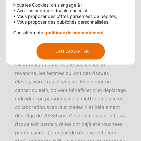
Nous les Cookies, on s'engage à :
• Avoir un nappage double chocolat
• Vous proposer des offres parsemées de pépites;
Un
dépistage
cancer du sei
n
• Vous proposer des publicités personnalisées.
personnalisé pour les femmes à
Consulter notre
politique de consentement
.
haut risque
Le dépistage organisé s’adresse exclusivement
TOUT ACCEPTER
à des femmes « asymptomatiques » (sans
symptôme) et sans risque particulier. En
revanche, les femmes qui ont des risques
élevés, voire très élevés de développer un
cancer du sein, doivent bénéficier d’un dépistage
individuel ou personnalisé, à mettre en place en
collaboration avec leur médecin et idéalement
dès l’âge de 20-30 ans. Ces femmes sont dites à
risque soit parce qu’elles ont déjà été touchées
par un cancer (le risque de récidive est alors