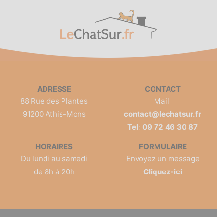
ADRESSE
CONTACT
88 Rue des Plantes
Mail:
91200 Athis-Mons
contact@lechatsur.fr
Tel: 09 72 46 30 87
HORAIRES
FORMULAIRE
Du lundi au samedi
Envoyez un message
de 8h à 20h
Cliquez-ici