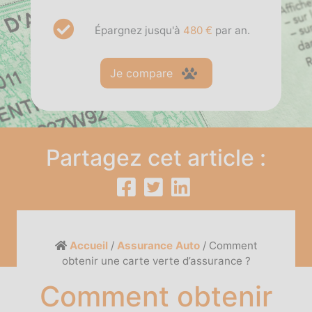
Épargnez jusqu'à
480 €
par an.
Je compare
Partagez cet article :
Accueil
/
Assurance Auto
/
Comment
obtenir une carte verte d’assurance ?
Comment obtenir