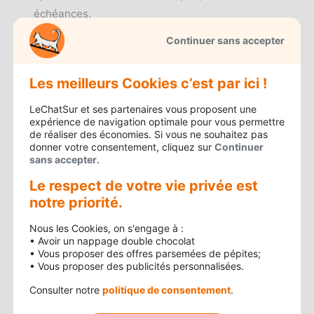
échéances.
Si vous n’avez pas encore souscrit à une
Continuer sans accepter
assurance
réalisez votre devis d’assurance en
ligne
et souscrivez à une offre qui correspond à
Les meilleurs Cookies c’est par ici !
vos besoins en assurance auto. Ainsi, vous
LeChatSur et ses partenaires vous proposent une
pourrez obtenir votre carte verte dans les
expérience de navigation optimale pour vous permettre
meilleurs délais !
de réaliser des économies. Si vous ne souhaitez pas
donner votre consentement, cliquez sur
Continuer
sans accepter
.
Quels documents dois-je
Le respect de votre vie privée est
fournir pour obtenir ma
notre priorité.
carte verte d’assurance ?
Nous les Cookies, on s'engage à :
Une fois la souscription à un contrat d’assurance
• Avoir un nappage double chocolat
• Vous proposer des offres parsemées de pépites;
auto effective, votre assureur vous délivrera une
• Vous proposer des publicités personnalisées.
attestation provisoire. Pour obtenir votre
Consulter notre
politique de consentement
.
attestation définitive vous devrez fournir