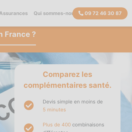
 Assurances
Qui sommes-nous ?
09 72 46 30 87
n France ?
Comparez les
complémentaires santé.
Devis simple en moins de
5 minutes
Plus de 400
combinaisons