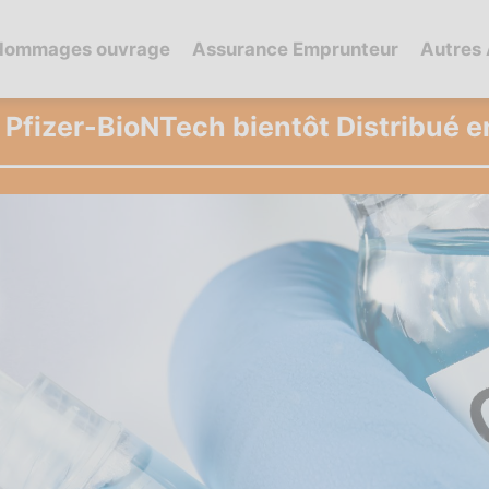
dommages ouvrage
Assurance Emprunteur
Autres
 Pfizer-BioNTech bientôt Distribué e