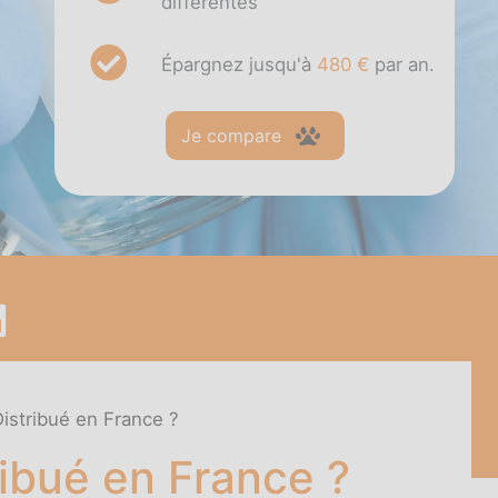
différentes
Épargnez jusqu'à
480 €
par an.
Je compare
istribué en France ?
ribué en France ?