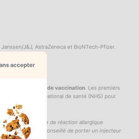
, Janssen/J&J, AstraZeneca et BioNTech-Pfizer.
ans accepter
çant une
campagne de vaccination
. Les premiers
médical du service national de santé (NHS) pour
ayant un historique de réaction allergique
x à qui il a été conseillé de porter un injecteur