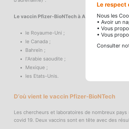
d'adrénaline)
".
Le respect d
Nous les Cook
Le vaccin Pfizer-BioNTech à ARN
est également a
• Avoir un n
• Vous propo
le Royaume-Uni ;
• Vous propos
le Canada ;
Consulter no
Bahreïn ;
l'Arabie saoudite ;
Mexique ;
les Etats-Unis.
D’où vient le vaccin Pfizer-BioNTech
Les chercheurs et laboratoires de nombreux pays s
covid 19. Deux vaccins sont en tête avec des résu