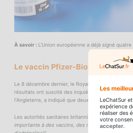
À savoir :
L’Union européenne a déjà signé quatre 
Le vaccin Pfizer-BioNTech déjà
Le 8 décembre dernier, le Royaume-Uni est le prem
Les meilleur
résultats ont suscité des inquiétudes et mis en é
LeChatSur et
l'Angleterre, a indiqué que deux personnes ont e
expérience d
réaliser des
Les autorités sanitaires britanniques ont proclamé
votre consen
importante à des vaccins, des médicaments ou de l
accepter
.