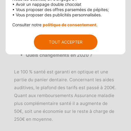
• Avoir un nappage double chocolat
augmentation de 100 euros a été validée pour le
• Vous proposer des offres parsemées de pépites;
remboursement des aides auditives (Assurance
• Vous proposer des publicités personnalisées.
maladie et complémentaire santé). Cela
Consulter notre
politique de consentement
.
correspond à une baisse moyenne de 200
euros.
TOUT ACCEPTER
Quels changements en 2020 ?
Le 100 % santé est garanti en optique et une
partie du panier dentaire. Concernant les aides
auditives, le plafond des tarifs est passé à 200€.
Quant aux remboursements Assurance maladie
plus complémentaire santé il a augmente de
50€, soit une économie sur le reste à charge de
250€ en moyenne.