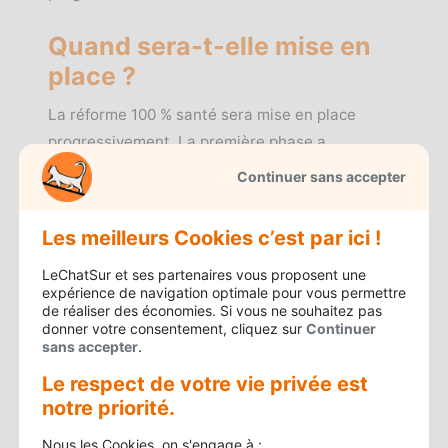
Quand sera-t-elle mise en
place ?
La réforme 100 % santé sera mise en place
progressivement. La première phase a
commencé en janvier 2019 et va continuer
Continuer sans accepter
jusqu’en 2021 où l’ensemble des citoyens pourra
profiter d’un remboursement intégral de leur
Les meilleurs Cookies c’est par ici !
reste à charge dans le cadre de ce nouveau
LeChatSur et ses partenaires vous proposent une
dispositif santé.
expérience de navigation optimale pour vous permettre
de réaliser des économies. Si vous ne souhaitez pas
donner votre consentement, cliquez sur
Continuer
Quels changements en 2019 ?
sans accepter
.
Le respect de votre vie privée est
Les premières actions ont concerné le
notre priorité.
plafonnement des tarifs du panier 100 % santé
en audiologie et en dentaire. Ensuite, une
Nous les Cookies, on s'engage à :