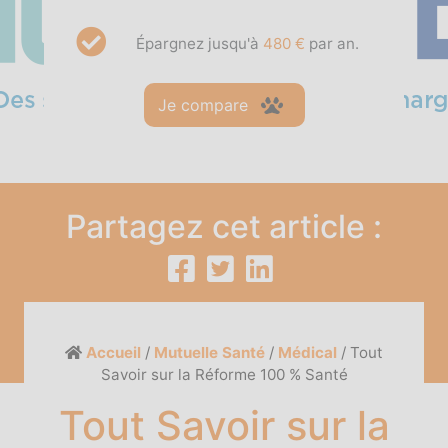
Épargnez jusqu'à
480 €
par an.
Je compare
Partagez cet article :
Accueil
/
Mutuelle Santé
/
Médical
/
Tout
Savoir sur la Réforme 100 % Santé
Tout Savoir sur la